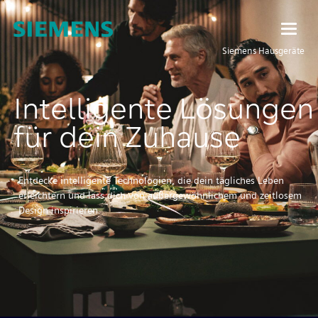
Siemens Hausgeräte
Intelligente Lösungen
für dein Zuhause
Entdecke intelligente Technologien, die dein tägliches Leben
erleichtern und lass dich von außergewöhnlichem und zeitlosem
Design inspirieren.